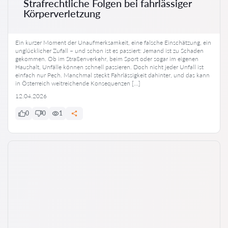
Strafrechtliche Folgen bei fahrlässiger
Körperverletzung
Ein kurzer Moment der Unaufmerksamkeit, eine falsche Einschätzung, ein
unglücklicher Zufall – und schon ist es passiert: Jemand ist zu Schaden
gekommen. Ob im Straßenverkehr, beim Sport oder sogar im eigenen
Haushalt, Unfälle können schnell passieren. Doch nicht jeder Unfall ist
einfach nur Pech. Manchmal steckt Fahrlässigkeit dahinter, und das kann
in Österreich weitreichende Konsequenzen […]
12.04.2026
0
0
1