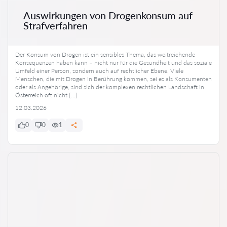
Auswirkungen von Drogenkonsum auf
Strafverfahren
Der Konsum von Drogen ist ein sensibles Thema, das weitreichende
Konsequenzen haben kann – nicht nur für die Gesundheit und das soziale
Umfeld einer Person, sondern auch auf rechtlicher Ebene. Viele
Menschen, die mit Drogen in Berührung kommen, sei es als Konsumenten
oder als Angehörige, sind sich der komplexen rechtlichen Landschaft in
Österreich oft nicht […]
12.03.2026
0
0
1