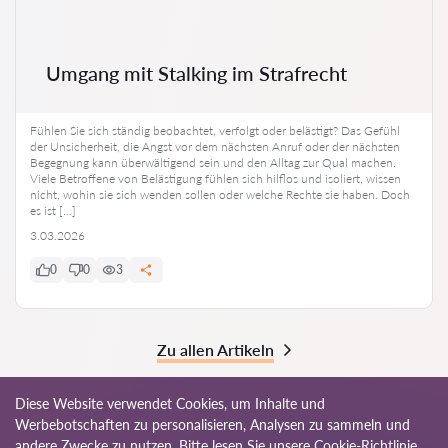
Umgang mit Stalking im Strafrecht
Fühlen Sie sich ständig beobachtet, verfolgt oder belästigt? Das Gefühl
der Unsicherheit, die Angst vor dem nächsten Anruf oder der nächsten
Begegnung kann überwältigend sein und den Alltag zur Qual machen.
Viele Betroffene von Belästigung fühlen sich hilflos und isoliert, wissen
nicht, wohin sie sich wenden sollen oder welche Rechte sie haben. Doch
es ist […]
3.03.2026
0
0
3
Zu allen Artikeln
Diese Website verwendet Cookies, um Inhalte und
Werbebotschaften zu personalisieren, Analysen zu sammeln und
andere Zwecke zu nutzen. Bitte lesen Sie unsere
Cookie-Richtlinie
.
© 2026 Anwalte-at.com