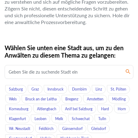
zu verstehen und sich auf mögliche Fragen vorzubereiten.
Zögern Sie nicht, diesen entscheidenden Schritt zu gehen
und sich professionelle Unterstützung zu sichern. Hole dir
eine anwaltliche Prozessvorbereitung.
Wählen Sie unten eine Stadt aus, um zu den
Anwälten zu diesem Thema zu gelangen:
Salzburg
Graz
Innsbruck
Dornbirn
Linz
St. Pölten
Wels
Bruck an der Leitha
Bregenz
Amstetten
Mödling
Korneuburg
Altlengbach
Anif bei Salzburg
Hard
Horn
Klagenfurt
Leoben
Melk
Schwechat
Tulln
Wr. Neustadt
Feldkirch
Gänserndorf
Gleisdorf