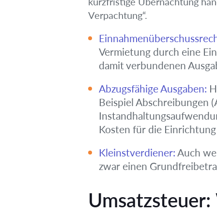
kurzfristige Übernachtung han
Verpachtung“.
Einnahmenüberschussrec
Vermietung durch eine Ei
damit verbundenen Ausga
Abzugsfähige Ausgaben:
Hi
Beispiel Abschreibungen (A
Instandhaltungsaufwendun
Kosten für die Einrichtung
Kleinstverdiener:
Auch wenn
zwar einen Grundfreibetr
Umsatzsteuer: