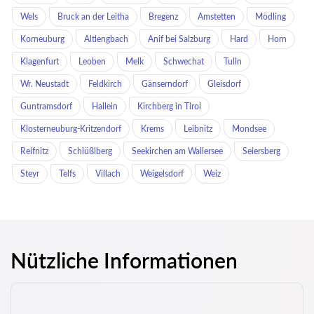
Wels
Bruck an der Leitha
Bregenz
Amstetten
Mödling
Korneuburg
Altlengbach
Anif bei Salzburg
Hard
Horn
Klagenfurt
Leoben
Melk
Schwechat
Tulln
Wr. Neustadt
Feldkirch
Gänserndorf
Gleisdorf
Guntramsdorf
Hallein
Kirchberg in Tirol
Klosterneuburg-Kritzendorf
Krems
Leibnitz
Mondsee
Reifnitz
Schlüßlberg
Seekirchen am Wallersee
Seiersberg
Steyr
Telfs
Villach
Weigelsdorf
Weiz
Nützliche Informationen