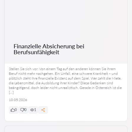
Finanzielle Absicherung bei
Berufsunfähigkeit
Stellen Sie sich vor: Von einem Tag auf den anderen können Sie Ihrem
Beruf nicht mehr nachgehen. Ein Unfall, eine schwere Krankheit – und
plötzlich steht Ihre finanzielle Existenz auf dem Spiel. Wer zahlt die Miete,
die Lebensmittel, die Ausbildung Ihrer Kinder? Diese Gedanken sind
beängstigend, doch leider nicht unrealistisch. Gerade in Österreich ist die
[…]
10.05.2026
0
0
1