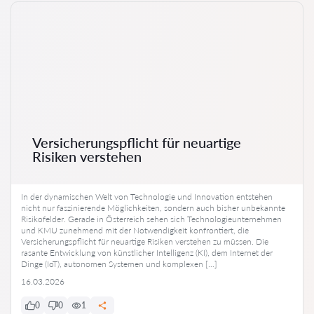
Versicherungspflicht für neuartige
Risiken verstehen
In der dynamischen Welt von Technologie und Innovation entstehen
nicht nur faszinierende Möglichkeiten, sondern auch bisher unbekannte
Risikofelder. Gerade in Österreich sehen sich Technologieunternehmen
und KMU zunehmend mit der Notwendigkeit konfrontiert, die
Versicherungspflicht für neuartige Risiken verstehen zu müssen. Die
rasante Entwicklung von künstlicher Intelligenz (KI), dem Internet der
Dinge (IoT), autonomen Systemen und komplexen […]
16.03.2026
0
0
1