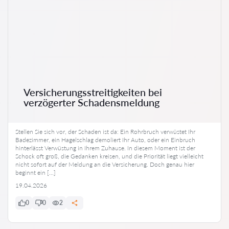
Versicherungsstreitigkeiten bei
verzögerter Schadensmeldung
Stellen Sie sich vor, der Schaden ist da: Ein Rohrbruch verwüstet Ihr
Badezimmer, ein Hagelschlag demoliert Ihr Auto, oder ein Einbruch
hinterlässt Verwüstung in Ihrem Zuhause. In diesem Moment ist der
Schock oft groß, die Gedanken kreisen, und die Priorität liegt vielleicht
nicht sofort auf der Meldung an die Versicherung. Doch genau hier
beginnt ein […]
19.04.2026
0
0
2