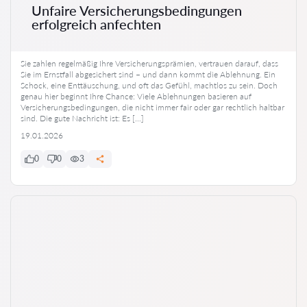
Unfaire Versicherungsbedingungen
erfolgreich anfechten
Sie zahlen regelmäßig Ihre Versicherungsprämien, vertrauen darauf, dass
Sie im Ernstfall abgesichert sind – und dann kommt die Ablehnung. Ein
Schock, eine Enttäuschung, und oft das Gefühl, machtlos zu sein. Doch
genau hier beginnt Ihre Chance: Viele Ablehnungen basieren auf
Versicherungsbedingungen, die nicht immer fair oder gar rechtlich haltbar
sind. Die gute Nachricht ist: Es […]
19.01.2026
0
0
3