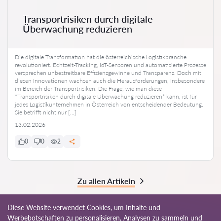
Transportrisiken durch digitale
Überwachung reduzieren
Die digitale Transformation hat die österreichische Logistikbranche
revolutioniert. Echtzeit-Tracking, IoT-Sensoren und automatisierte Prozesse
versprechen unbestreitbare Effizienzgewinne und Transparenz. Doch mit
diesen Innovationen wachsen auch die Herausforderungen, insbesondere
im Bereich der Transportrisiken. Die Frage, wie man diese
*Transportrisiken durch digitale Überwachung reduzieren* kann, ist für
jedes Logistikunternehmen in Österreich von entscheidender Bedeutung.
Sie betrifft nicht nur […]
13.02.2026
0
0
2
Zu allen Artikeln
Diese Website verwendet Cookies, um Inhalte und
Werbebotschaften zu personalisieren, Analysen zu sammeln und