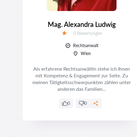
Mag. Alexandra Ludwig
Bewertungen:
0 Bewertungen
Bewertung:
Rechtsanwalt
Wien
 in
Als erfahrene Rechtsanwältin stehe ich Ihnen
en
mit Kompetenz & Engagement zur Seite. Zu
Ich
meinen Tätigkeitsschwerpunkten zählen unter
anderen das Familien...
0
0