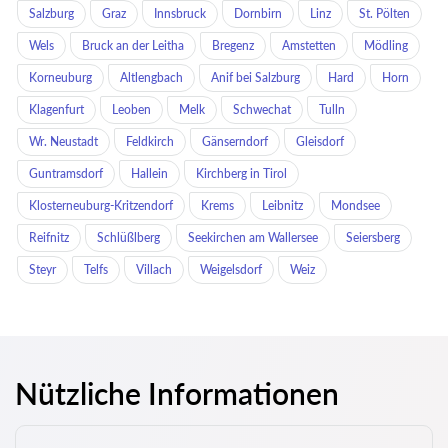
Salzburg
Graz
Innsbruck
Dornbirn
Linz
St. Pölten
Wels
Bruck an der Leitha
Bregenz
Amstetten
Mödling
Korneuburg
Altlengbach
Anif bei Salzburg
Hard
Horn
Klagenfurt
Leoben
Melk
Schwechat
Tulln
Wr. Neustadt
Feldkirch
Gänserndorf
Gleisdorf
Guntramsdorf
Hallein
Kirchberg in Tirol
Klosterneuburg-Kritzendorf
Krems
Leibnitz
Mondsee
Reifnitz
Schlüßlberg
Seekirchen am Wallersee
Seiersberg
Steyr
Telfs
Villach
Weigelsdorf
Weiz
Nützliche Informationen