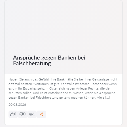
Ansprüche gegen Banken bei
Falschberatung
Haben Sie auch das Gefühl, Ihre Bank hätte Sie bei Ihrer Geldanlage nicht
optimal beraten? Vertrauen ist gut, Kontrolle ist besser – besonders wenn
es um Ihr Erspartes geht. In Österreich haben Anleger Rechte, die sie
schützen sollen, und es ist entscheidend zu wissen, wann Sie Ansprüche
gegen Banken bei Falschberatung geltend machen können. Viele […]
20.03.2026
0
0
1