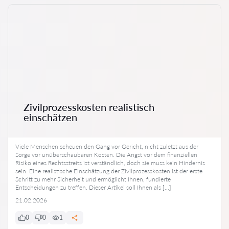
Zivilprozesskosten realistisch
einschätzen
Viele Menschen scheuen den Gang vor Gericht, nicht zuletzt aus der
Sorge vor unüberschaubaren Kosten. Die Angst vor dem finanziellen
Risiko eines Rechtsstreits ist verständlich, doch sie muss kein Hindernis
sein. Eine realistische Einschätzung der Zivilprozesskosten ist der erste
Schritt zu mehr Sicherheit und ermöglicht Ihnen, fundierte
Entscheidungen zu treffen. Dieser Artikel soll Ihnen als […]
21.02.2026
0
0
1