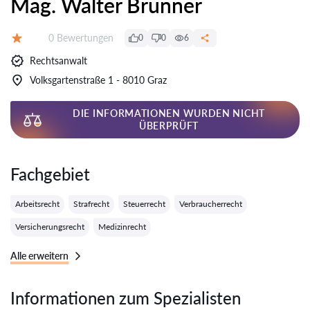
Mag. Walter Brunner
Bewertungen:
0 Bewertungen
0
0
6
Bewertung:
Rechtsanwalt
Volksgartenstraße 1 - 8010 Graz
DIE INFORMATIONEN WURDEN NICHT
ÜBERPRÜFT
Fachgebiet
Arbeitsrecht
Strafrecht
Steuerrecht
Verbraucherrecht
Versicherungsrecht
Medizinrecht
Alle erweitern
Informationen zum Spezialisten