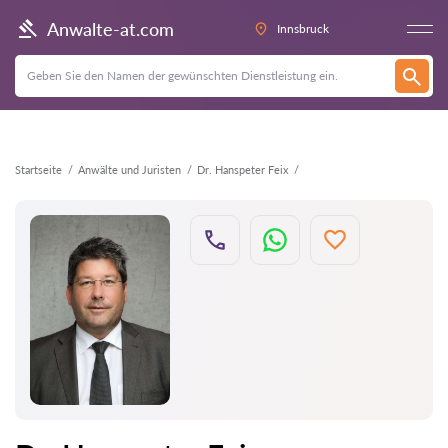
Zurück
Anwalte-at.com
Innsbruck
Startseite
Anwälte und Juristen
Dr. Hanspeter Feix