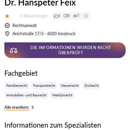
Dr. Hanspeter Feix
Bewertungen:
0 Bewertungen
0
0
7
Bewertung:
Rechtsanwalt
Anichstraße 17/3 - 6020 Innsbruck
DIE INFORMATIONEN WURDEN NICHT
ÜBERPRÜFT
Fachgebiet
Familienrecht
Transportrecht
Steuerrecht
Zivilrecht
Immobilien- und Baurecht
Medizinrecht
Alle erweitern
Informationen zum Spezialisten