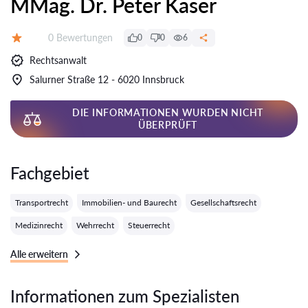
MMag. Dr. Peter Kaser
Bewertungen:
0 Bewertungen
0
0
6
Bewertung:
Rechtsanwalt
Salurner Straße 12 - 6020 Innsbruck
DIE INFORMATIONEN WURDEN NICHT
ÜBERPRÜFT
Fachgebiet
Transportrecht
Immobilien- und Baurecht
Gesellschaftsrecht
Medizinrecht
Wehrrecht
Steuerrecht
Alle erweitern
Informationen zum Spezialisten